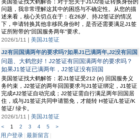
美国签证找大鹤解答：对于您关于J1/J2签证转换身份的
问题，我非常理解这其中的困惑与不确定性。从您的描
述来看，核心关切点在于：在26岁、持J2签证的情况
下，申请转换其他非移民身份时，是否还需要满足J1签
证所附带的“回国服务两年”要求。
2026/1/11 |
美国J1签证
J2有回国满两年的要求吗?如果J1已满两年,J2没有回国
问题、大鹤您好！J2签证有回国满两年的要求吗？
如果J1签证已满两年，J2签证没有回国
美国签证找大鹤解答：若J1签证受212 (e) 回国服务义
务约束，J2签证的两年回国要求与J1签证绑定，J1签证
完成≠J2签证自动完成；J2签证需自行满足两年回国居
住，或与J1签证共同申请豁免，才能转 H签证/L签证/K
签证/ 绿卡。
2026/1/11 |
美国J1签证
<
1
2
3
4
5
>
用户登录
|
最新留言
|