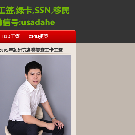
H1B工签
214B拒签
2005年起研究各类美签工卡工签