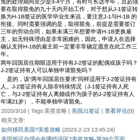
免的处理期间至少是3-4个月，有时可长达半年，且必须
要在取得豁免的九十天内开始工作，对于想从J-1签证转
换为H-1B签证的医学毕业生来说，要注意J-1与H-1B 的
衔接。同时需要强调的是，取得豁免，前提是需要签订
三年的劳动合同，如果未满三年想要申请H-1B更换雇
主，如无特殊理由是非常困难的，因此，申请人在选择
确认支持H-1B的雇主前一定要非常确定愿意在此工作三
年。
两年回国居住期限适用于持有J-2签证的配偶或孩子吗？
J-2签证持有人可以单独申请豁免吗？
是的，该“两年回国居住要求”同样适用于J-2签证持有
人。J-2签证持有人除非特殊情况（J-1签证持有人死
亡，与J-2签证持有人离婚或作为孩子的J-2签证持有人
年满21岁），不能单独申请豁免。
2020/3/18 | Tags:美签攻略 |
美国J1签证
|
查看评论(0)
相关文章:
如何移民美国?美签攻略
(2023-2-23 13:45:24)
美国签证办理会有哪些误区?美签攻略-第39个页面