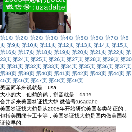
第1页
第2页
第2页
第3页
第4页
第5页
第6页
第7页
第8
页
第9页
第10页
第11页
第12页
第13页
第14页
第15页
第16页
第17页
第18页
第19页
第20页
第21页
第22页
第
23页
第24页
第25页
第26页
第27页
第28页
第29页
第30
页
第31页
第32页
第33页
第34页
第35页
第36页
第37页
第38页
第39页
第40页
第41页
第42页
第43页
第44页
第
45页
第46页
第47页
第48页
第49页
美国简单来说就是：usa
大小的大，仙鹤的鹤，拼音就是：dahe
合并起来美国签证找大鹤 微信号:usadahe
美国签证找大鹤是从2005年开始研究美国各类签证的，
包括美国绿卡工卡等，美国签证找大鹤是国内做美国签
证较早的。