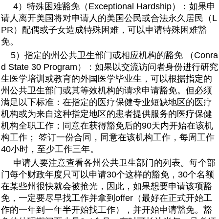
4）特殊困难豁免（Exceptional Hardship）：如果申
请人离开美国将对申请人的美国公民或合法永久居民（L
PR）配偶或子女造成特殊困难，可以申请特殊困难豁
免。
5）指定的州公共卫生部门或相应机构的豁免 （Conra
d State 30 Program）：如果以交流访问者身份进行研究
生医学培训或教育的外国医学毕业生，可以根据指定的
州公共卫生部门或其等效机构的请求申请豁免。但必须
满足以下标准：在指定的医疗保健专业短缺地区的医疗
机构或为来自这种指定地区的患者提供服务的医疗保健
机构全职工作；同意在获得豁免后的90天内开始在该机
构工作； 签订一份合同，同意在该机构工作，每周工作
40小时，至少工作三年。
申请人要注意查看各州公共卫生部门的列表。每个部
门每个财政年度只可以申请30个这样的豁免，30个名额
在某些州很快就会被抢光，因此，如果想要申请该项豁
免，一定要尽早找工作并拿到offer（最好在正式开始工
作的一年到一年半开始找工作），并开始申请豁免。豁