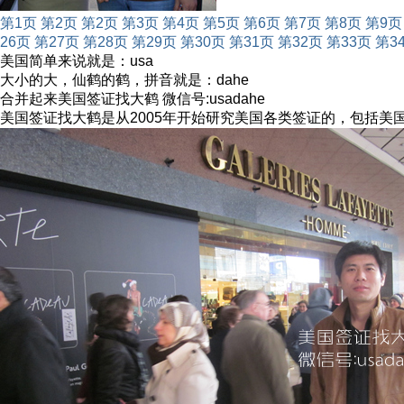
第1页
第2页
第2页
第3页
第4页
第5页
第6页
第7页
第8页
第9页
26页
第27页
第28页
第29页
第30页
第31页
第32页
第33页
第3
美国简单来说就是：usa
大小的大，仙鹤的鹤，拼音就是：dahe
合并起来美国签证找大鹤 微信号:usadahe
美国签证找大鹤是从2005年开始研究美国各类签证的，包括