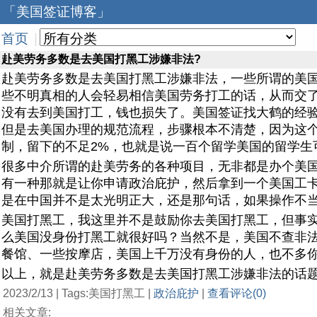
「美国签证博客」
首页
|
赴美劳务多数是去美国打黑工涉嫌非法?
赴美劳务多数是去美国打黑工涉嫌非法，
一些所谓的美
些不明真相的人会轻易相信美国劳务打工的话，从而交
没有去到美国打工，钱也损失了。美国签证找大鹤的经
但是去美国办理的规范流程，步骤根本不清楚，因为这
制，留下的不足2%，也就是说一百个留学美国的留学
很多中介所谓的赴美劳务的各种项目，无非都是办个美国
有一种那就是让你申请政治庇护，然后拿到一个美国工
是在中国并不是太光明正大，还是那句话，如果操作不
美国打黑工，
我这里并不是鼓励你去美国打黑工，但事
么美国没身份打黑工就很好吗？当然不是，美国不查非
餐馆、一些按摩店，美国上千万没有身份的人，也不多
以上，就是赴美劳务多数是去美国打黑工涉嫌非法的话
2023/2/13 | Tags:美国打黑工 |
政治庇护
|
查看评论(0)
相关文章: