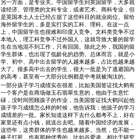
另一方面，是专业关。中国留学生到英国留学，大多就
读经济、管理类的文科专业，或者艺术、商科专业，但
是英国本土人士已经占据了这些科目的就业岗位。留给
海外留学生的，多是实打实的工科、理科。在这一点
上，中国留学生也很难和印度人竞争。文科类竞争不过
本地人，理工科竞争不过外国人，这就导致大量的留学
生在当地混不到工作，只有回国。除此之外，我国的留
学生群体，也出现了低龄化的趋势。总体而言，就是小
学、初中、高中出去留学的人越来越多，占比也越来越
大了。很多高中出去的学生，很大一批是为了逃避国内
的高考，甚至有一大部分比例都是中考就被淘汰的。
一部分孩子学习成绩实在很差，比如美国签证找大鹤有
一个客户是在商场做玉石翡翠生意的，他由于生意忙
碌，没时间照顾孩子的作业，当美国签证找大鹤问起他
孩子学习成绩怎么样的时候，他告诉我：他孩子的学习
成绩差的一批。家长知道这样下去什么都考不上，好在
家里还有点小钱，就送出去吧。随着中国经济的发展，
这些年，这类群体的学生也越来越多。当然，也不能一
棒子打死，也有那种优秀的，比如谷爱凌。相比于研究