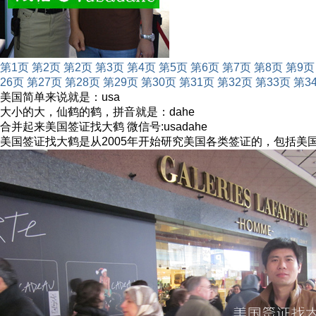
第1页
第2页
第2页
第3页
第4页
第5页
第6页
第7页
第8页
第9页
26页
第27页
第28页
第29页
第30页
第31页
第32页
第33页
第3
美国简单来说就是：usa
大小的大，仙鹤的鹤，拼音就是：dahe
合并起来美国签证找大鹤 微信号:usadahe
美国签证找大鹤是从2005年开始研究美国各类签证的，包括