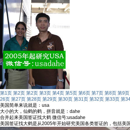
第1页
第2页
第2页
第3页
第4页
第5页
第6页
第7页
第8页
第9页
26页
第27页
第28页
第29页
第30页
第31页
第32页
第33页
第3
美国简单来说就是：usa
大小的大，仙鹤的鹤，拼音就是：dahe
合并起来美国签证找大鹤 微信号:usadahe
美国签证找大鹤是从2005年开始研究美国各类签证的，包括