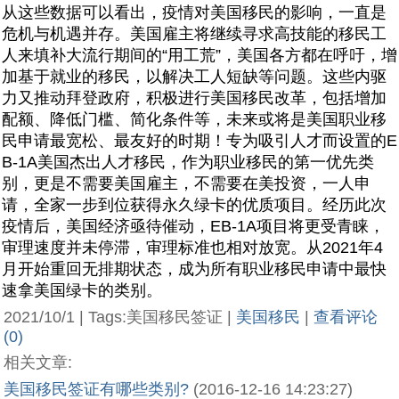
从这些数据可以看出，疫情对美国移民的影响，一直是
危机与机遇并存。美国雇主将继续寻求高技能的移民工
人来填补大流行期间的“用工荒”，美国各方都在呼吁，增
加基于就业的移民，以解决工人短缺等问题。这些内驱
力又推动拜登政府，积极进行美国移民改革，包括增加
配额、降低门槛、简化条件等，未来或将是美国职业移
民申请最宽松、最友好的时期！专为吸引人才而设置的E
B-1A美国杰出人才移民，作为职业移民的第一优先类
别，更是不需要美国雇主，不需要在美投资，一人申
请，全家一步到位获得永久绿卡的优质项目。经历此次
疫情后，美国经济亟待催动，EB-1A项目将更受青睐，
审理速度并未停滞，审理标准也相对放宽。从2021年4
月开始重回无排期状态，成为所有职业移民申请中最快
速拿美国绿卡的类别。
2021/10/1 | Tags:美国移民签证 |
美国移民
|
查看评论
(0)
相关文章:
美国移民签证有哪些类别?
(2016-12-16 14:23:27)