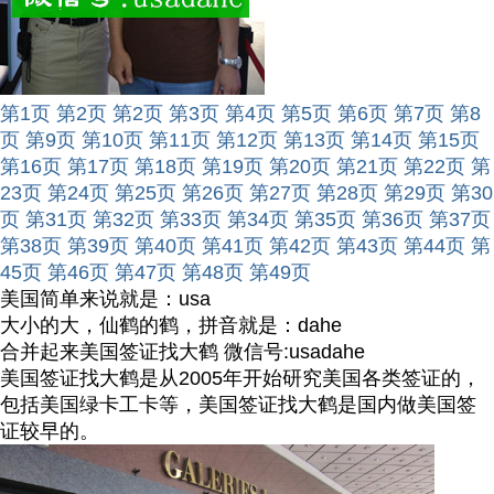
第1页
第2页
第2页
第3页
第4页
第5页
第6页
第7页
第8
页
第9页
第10页
第11页
第12页
第13页
第14页
第15页
第16页
第17页
第18页
第19页
第20页
第21页
第22页
第
23页
第24页
第25页
第26页
第27页
第28页
第29页
第30
页
第31页
第32页
第33页
第34页
第35页
第36页
第37页
第38页
第39页
第40页
第41页
第42页
第43页
第44页
第
45页
第46页
第47页
第48页
第49页
美国简单来说就是：usa
大小的大，仙鹤的鹤，拼音就是：dahe
合并起来美国签证找大鹤 微信号:usadahe
美国签证找大鹤是从2005年开始研究美国各类签证的，
包括美国绿卡工卡等，美国签证找大鹤是国内做美国签
证较早的。