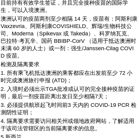
目前持有有效学生签证，并且完全接种疫苗的国际学
生，可以入境澳洲。
澳洲认可的疫苗两剂至少相隔 14 天，疫苗有：阿斯利康
Vaxzevria、阿斯利康COVISHIELD、辉瑞/生物科技公
司、Moderna（Spikevax 或 Takeda）、科罗纳瓦克、
巴拉特·考瓦辛、国药 BBIBP-CorV （适用于抵达澳洲时
未满 60 岁的人士）或一剂：强生/Janssen-Cilag COVI
D 疫苗。
检测及隔离要求
1. 所有乘飞机抵达澳洲的乘客都应在出发前至少 72 小
时完成澳洲旅行申报 (ATD)；
2. 入境时必须出示TGA批准或认可的完全接种疫苗的证
明，最后一剂疫苗距离出发日至少相隔7天；
3. 必须提供航班起飞时间前3 天内的 COVID-19 PCR 检
测阴性证明；
4. 隔离要求需要访问相关州或领地政府网站，了解适用
于该司法管辖区的当前隔离要求的信息。
5 新西兰