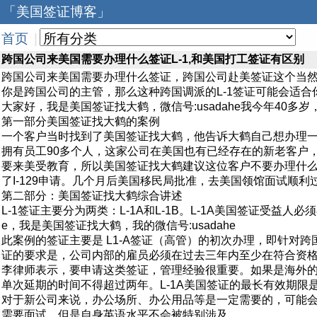
「美国签证博客」
首页
|
跨国公司来美国需要办理什么签证L-1,和美国打工签证有区别
跨国公司来美国需要办理什么签证，跨国公司赴美签证这个当
你是跨国公司的主管，那么这种跨国调派的L-1签证可能会适合
大家好，我是美国签证找大鹤，微信号:usadahe我今年40多岁
第一部分美国签证找大鹤的案例
一个客户当时找到了美国签证找大鹤，他告诉大鹤自己想办理
拥有员工90多个人，这家公司在美国也有已经存在的新老客户
要来美受教育，所以美国签证找大鹤建议这位客户不要办理什么
了I-129申请。几个月后美国移民局批准，去美国领馆面试顺利
第二部分：美国签证找大鹤综合讲述
L-1签证主要分为两类：L-1A和L-1B。L-1A美国签证受
e，我是美国签证找大鹤，我的微信号:usadahe
此案例的签证主要是 L1-A签证（高管）的初次办理，即针对
证的要求是，公司内部的雇员必须在过去三年内至少在符合资
李律师表示，要申请这类签证，管理经验很重要。如果是海外的
单次延期的时间不得超过两年。L-1A美国签证的最长有效期限
对于新公司来说，办公场所、办公用品等是一定需要的，可能
需要面试，但是自身英语水平不会被特别涉及。