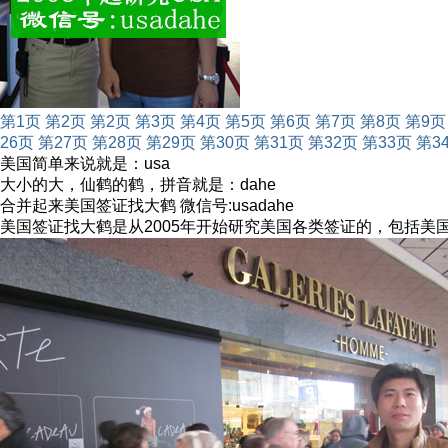
第1页
第2页
第2页
第3页
第4页
第5页
第6页
第7页
第8页
第9页
26页
第27页
第28页
第29页
第30页
第31页
第32页
第33页
第3
美国简单来说就是：usa
大小的大，仙鹤的鹤，拼音就是：dahe
合并起来美国签证找大鹤 微信号:usadahe
美国签证找大鹤是从2005年开始研究美国各类签证的，包括