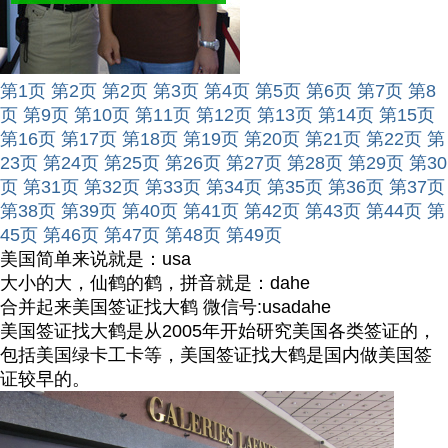
第1页
第2页
第2页
第3页
第4页
第5页
第6页
第7页
第8
页
第9页
第10页
第11页
第12页
第13页
第14页
第15页
第16页
第17页
第18页
第19页
第20页
第21页
第22页
第
23页
第24页
第25页
第26页
第27页
第28页
第29页
第30
页
第31页
第32页
第33页
第34页
第35页
第36页
第37页
第38页
第39页
第40页
第41页
第42页
第43页
第44页
第
45页
第46页
第47页
第48页
第49页
美国简单来说就是：usa
大小的大，仙鹤的鹤，拼音就是：dahe
合并起来美国签证找大鹤 微信号:usadahe
美国签证找大鹤是从2005年开始研究美国各类签证的，
包括美国绿卡工卡等，美国签证找大鹤是国内做美国签
证较早的。