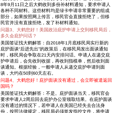
8年9月11日之后大鹤收到多份补材料通知，要求申请人
各种不同材料。这些材料均是绿卡申请非常重要的组成
部分，如果按照网上传言，移民官会直接拒绝了，但移
民官并没有直接拒绝，发了补材料通知。
问题3、大鹤您好！美国政治庇护申请上交到移民局后，
多久会庇护问话？
美国签证找大鹤解答：自2018年1月底移民局实行新的
庇护面谈“后进先出”的政策后，在移民局发出面谈通知
时，移民局会争取在21天内安排问话。申请人在递交庇
护申请后，会先收到收据，再收到指模单，然后收到面
谈通知。根据经验，一般申请人从递交庇护申请到面
谈，大约在50到60天左右。
问题4、大鹤您好！庇护面谈没有通过，会立即被遣返回
国吗？
美国签证找大鹤解答：不是。庇护面谈当天，移民官会
要求申请人2周后回去庇护办公室领取结果。在庇护面谈
没有通过的情况下，若申请人在美国已经失去合法身
份，按照法律规定，移民局必须签发指控文件，将申请