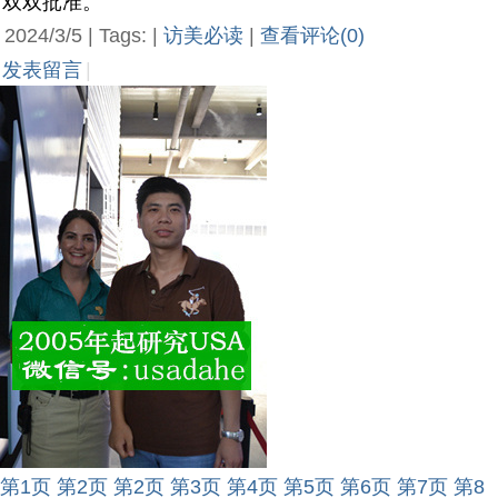
双双批准。
2024/3/5 | Tags: |
访美必读
|
查看评论(0)
发表留言
|
第1页
第2页
第2页
第3页
第4页
第5页
第6页
第7页
第8