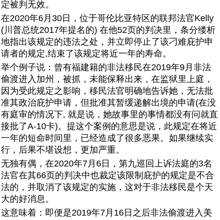
定被判无效。
在2020年6月30日，位于哥伦比亚特区的联邦法官Kelly
(川普总统2017年提名的) 在他52页的判决里，条分缕析
地指出该规定的违法之处，并立即停止了该刁难庇护申
请者的规定,结束了该规定将近一年的寿命。
举个例子说：曾有福建籍的非法移民在2019年9月非法
偷渡进入加州，被抓，未能保释出来，在监狱里上庭，
因为受此规定之影响，移民法官明确地告诉她，无法批
准其政治庇护申请，但批准其暂缓递解出境的申请(在没
有庭审的情况下, 就是说，她故事里的事情都没有问就直
接批了A-10卡)。提这个案例的意思是说，此规定在将近
一年的短命时间里，已经造成了很多恶果。如果继续实
行，后果不堪设想，更加严重。
无独有偶，在2020年7月6日，第九巡回上诉法庭的3名
法官在其66页的判决中也裁定该限制庇护的规定是不合
法的，并取消了该规定的实施，这对于非法移民是个天
大的好消息。
这意味着：即便是2019年7月16日之后非法偷渡进入美